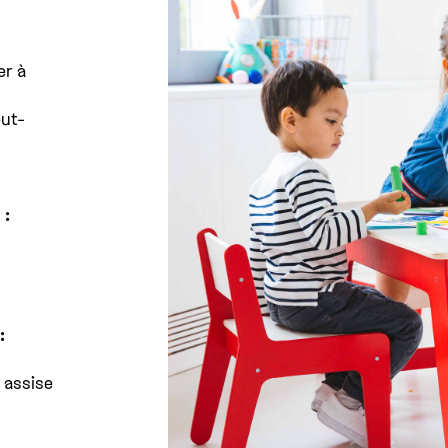
er à
out-
 :
:
 assise