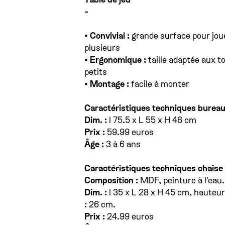
-
• Convivial :
grande surface pour jou
plusieurs
• Ergonomique :
taille adaptée aux t
petits
• Montage :
facile à monter
Caractéristiques techniques bureau
Dim. :
l 75.5 x L 55 x H 46 cm
Prix :
59.99 euros
Âge :
3 à 6 ans
Caractéristiques techniques chaise 
Composition :
MDF, peinture à l'eau.
Dim. :
l 35 x L 28 x H 45 cm, hauteur
: 26 cm.
Prix :
24.99 euros