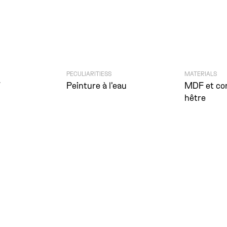
PECULIARITIESS
MATERIALS
7
Peinture à l'eau
MDF et co
hêtre