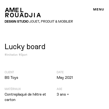
MENU
DESIGN STUDIO
JOUET, PRODUIT & MOBILIER
Lucky board
#Imitation
#Sport
CLIENT
DATE
BS Toys
May 2021
MATÉRIAUX
AGE
Contreplaqué de hêtre et
3 ans +
carton