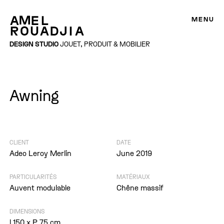
MENU
DESIGN STUDIO
JOUET, PRODUIT & MOBILIER
Awning
CLIENT
DATE
Adeo Leroy Merlin
June 2019
PARTICULARITÉS
MATÉRIAUX
Auvent modulable
Chêne massif
DIMENSIONS
l 150 x P 75 cm