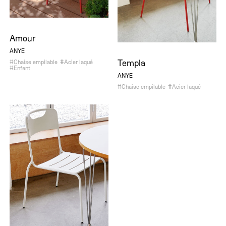
Amour
ANYE
Templa
#Chaise empilable
#Acier laqué
#Enfant
ANYE
#Chaise empilable
#Acier laqué