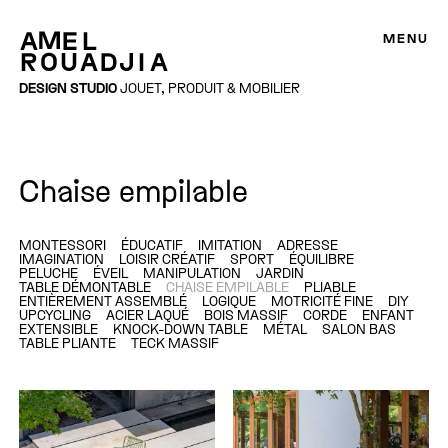
MENU
DESIGN STUDIO
JOUET, PRODUIT & MOBILIER
Chaise empilable
MONTESSORI
ÉDUCATIF
IMITATION
ADRESSE
IMAGINATION
LOISIR CRÉATIF
SPORT
ÉQUILIBRE
PELUCHE
ÉVEIL
MANIPULATION
JARDIN
TABLE DÉMONTABLE
CHAISE EMPILABLE
PLIABLE
ENTIÈREMENT ASSEMBLÉ
LOGIQUE
MOTRICITÉ FINE
DIY
UPCYCLING
ACIER LAQUÉ
BOIS MASSIF
CORDE
ENFANT
EXTENSIBLE
KNOCK-DOWN TABLE
MÉTAL
SALON BAS
TABLE PLIANTE
TECK MASSIF