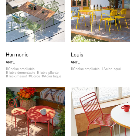
Harmonie
Louis
ANYE
ANYE
#Chaise empilable
#Chaise empilable
#Acier laqué
#Table démontable
#Table pliante
#Teck massif
#Corde
#Acier laqué