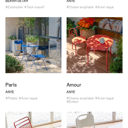
BERAH GETAH
ANYE
#Extensible
#Teck massif
#Chaise empilable
#Acier laqué
Paris
Amour
ANYE
ANYE
#Pliable
#Acier laqué
#Chaise empilable
#Acier laqué
#Enfant