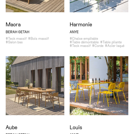
Maora
Harmonie
BERAH GETAH
ANYE
#Teck massif
#Bois massif
#Chaise empilable
#Salon bas
#Table démontable
#Table pliante
#Teck massif
#Corde
#Acier laqué
Aube
Louis